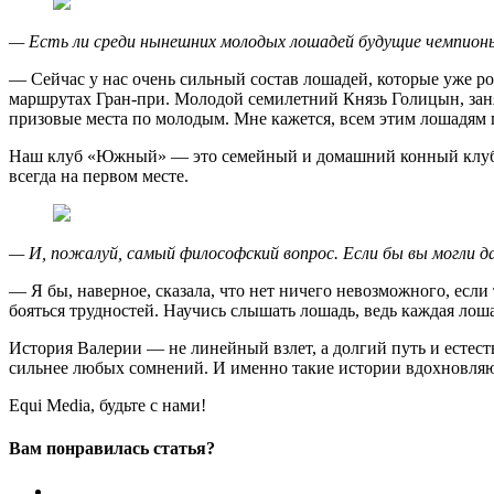
— Есть ли среди нынешних молодых лошадей будущие чемпион
— Сейчас у нас очень сильный состав лошадей, которые уже р
маршрутах Гран-при. Молодой семилетний Князь Голицын, зан
призовые места по молодым. Мне кажется, всем этим лошадям п
Наш клуб «Южный» — это семейный и домашний конный клуб, в
всегда на первом месте.
— И, пожалуй, самый философский вопрос. Если бы вы могли да
— Я бы, наверное, сказала, что нет ничего невозможного, если 
бояться трудностей. Научись слышать лошадь, ведь каждая лошад
История Валерии — не линейный взлет, а долгий путь и естест
сильнее любых сомнений. И именно такие истории вдохновляю
Equi Media, будьте с нами!
Вам понравилась статья?