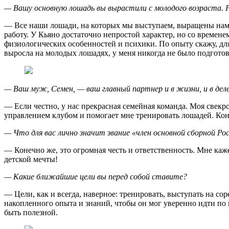
— Вашу основную лошадь вы вырастили с молодого возраста. 
— Все наши лошади, на которых мы выступаем, выращены нами 
работу. У Кьяно достаточно непростой характер, но со времен
физиологических особенностей и психики. По опыту скажу, для 
выросла на молодых лошадях, у меня никогда не было подгото
— Ваш муж, Семен, — ваш главный партнер и в жизни, и в дел
— Если честно, у нас прекрасная семейная команда. Моя свекр
управлением клубом и помогает мне тренировать лошадей. Коне
— Что для вас лично значит звание «член основной сборной Ро
— Конечно же, это огромная честь и ответственность. Мне каже
детской мечты!
— Какие ближайшие цели вы перед собой ставите?
— Цели, как и всегда, наверное: тренировать, выступать на с
накопленного опыта и знаний, чтобы он мог уверенно идти по в
быть полезной.