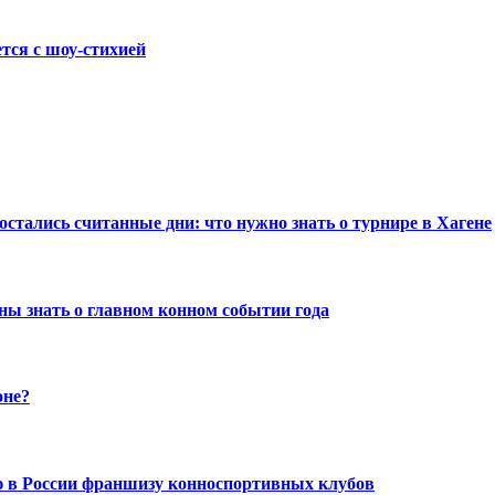
тся с шоу-стихией
стались считанные дни: что нужно знать о турнире в Хагене
ны знать о главном конном событии года
оне?
ую в России франшизу конноспортивных клубов