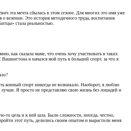
ич эта мечта сбылась в этом сезоне. Для многих это имя уже
 о везении. Это история методичного труда, воспитания
«Битцы» стала реальностью.
ю, как сказала маме, что очень хочу участвовать в таких
Вашингтона и начался мой путь в большой спорт, за что я
ало?
ить конный спорт никогда не возникало. Наоборот, я люблю
ь лучше. Я просто не представляю свою жизнь без лошадей и
ую-то цель и к ней шла. Были сложности, иногда, честно,
пройти этот путь, делились своим опытом и вырастили меня