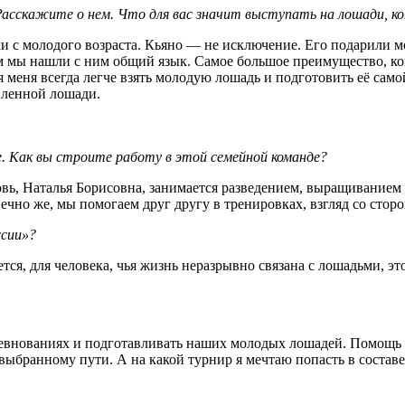
Расскажите о нем. Что для вас значит выступать на лошади, к
с молодого возраста. Кьяно — не исключение. Его подарили моей
ем мы нашли с ним общий язык. Самое большое преимущество, ког
меня всегда легче взять молодую лошадь и подготовить её самой,
вленной лошади.
е. Как вы строите работу в этой семейной команде?
овь, Наталья Борисовна, занимается разведением, выращиванием
чно же, мы помогаем друг другу в тренировках, взгляд со стор
ссии»?
тся, для человека, чья жизнь неразрывно связана с лошадьми, э
оревнованиях и подготавливать наших молодых лошадей. Помощь 
ыбранному пути. А на какой турнир я мечтаю попасть в составе 