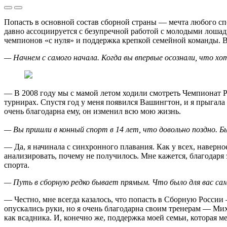
Попасть в основной состав сборной страны — мечта любого спо
давно ассоциируется с безупречной работой с молодыми лошадь
чемпионов «с нуля» и поддержка крепкой семейной команды. В
— Начнем с самого начала. Когда вы впервые осознали, что х
— В 2008 году мы с мамой летом ходили смотреть Чемпионат Ро
турнирах. Спустя год у меня появился Вашингтон, и я прыгала
очень благодарна ему, он изменил всю мою жизнь.
— Вы пришли в конный спорт в 14 лет, что довольно поздно. Б
— Да, я начинала с синхронного плавания. Как у всех, наверно
анализировать, почему не получилось. Мне кажется, благодаря 
спорта.
— Путь в сборную редко бывает прямым. Что было для вас 
— Честно, мне всегда казалось, что попасть в Сборную России 
опускались руки, но я очень благодарна своим тренерам — Ми
как всадника. И, конечно же, поддержка моей семьи, которая м