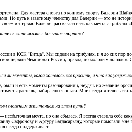
ртсмена. Для мастера спорта по конному спорту Валерии Шайкев
ми. Но путь к заветному членству для Валерии — это не история
 своем интервью Валерия рассказала нам, как мечта с трибуны 
отите связать жизнь с большим спортом?
ссии в КСК "Битца". Мы сидели на трибунах, и я до сих пор помн
 свой первый Чемпионат России, правда, по молодым лошадям. С 
ыли ли моменты, когда хотелось все бросить, и что вас удержив
е, были и есть моменты разочарований, неудач, но желание брос
этому ты растешь, набираешься опыта. Мне всегда хотелось стат
самым сложным испытанием на этом пути?
— несбыточная мечта, но она сбылась. Я всегда ставила себе как
хаилу Сафронову и Артуру Багдасарьяну, которые помогали мне 
еня всегда поддерживает.