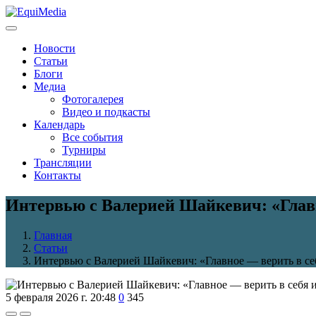
Новости
Статьи
Блоги
Медиа
Фотогалерея
Видео и подкасты
Календарь
Все события
Турниры
Трансляции
Контакты
Интервью с Валерией Шайкевич: «Главн
Главная
Статьи
Интервью с Валерией Шайкевич: «Главное — верить в себ
5 февраля 2026 г. 20:48
0
345