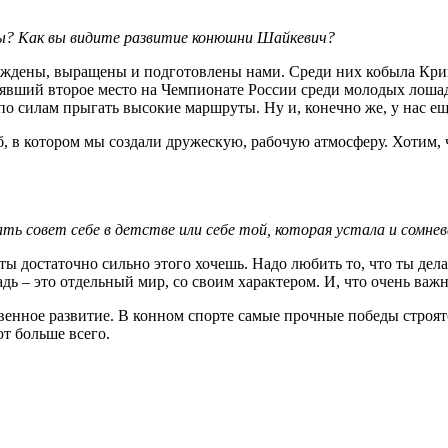
ы? Как вы видите развитие конюшни Шайкевич?
ождены, выращены и подготовлены нами. Среди них кобыла Крике
явший второе место на Чемпионате России среди молодых лошад
о силам прыгать высокие маршруты. Ну и, конечно же, у нас ещ
 котором мы создали дружескую, рабочую атмосферу. Хотим, чт
ть совет себе в детстве или себе той, которая устала и сомнев
ты достаточно сильно этого хочешь. Надо любить то, что ты делае
ь – это отдельный мир, со своим характером. И, что очень важно
венное развитие. В конном спорте самые прочные победы строят
т больше всего.