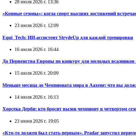
28 июля 2026 г. 13:36
«Конные сезоны»: когда спорт высших достижений встречае
23 июля 2026 г. 12:09
Equi_Tech: ИИ-ассистент StrydeUp для каждой тренировки
16 июля 2026 г. 16:44
До Первенства Европы по конкуру для молодых всадников о
15 июля 2026 г. 20:09
Меньше месяца до Чемпионата мира в Аахене: что вы долж
14 июля 2026 г. 16:13
Хорсека Дерби: кто бросит вызов чемпиону в четвертом сез
23 июня 2026 г. 19:05
«Кто-то должен был стать первым». Pradar запустил перв