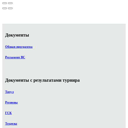
Документы
Общая программа
Регламент ВС
Документы с результатами турнира
Титул
Регионы
ГСК
Техрезы