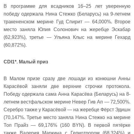
В программе для всадников 16–25 лет уверенную
победу одержала Нина Стежко (Беларусь) на 9-летнем
тракененском мерине Гуд Спирит — 64,000%. Второе
место заняла Юлия Солонович на жеребце Эскабар
(62,923%), третье — Ульяна Клыс на мерине Гехард
(60,872%).
CDI1*. Малый приз
В Малом призе сразу две лошади из конюшни Анны
Карасёвой заняли две верхние строчки протокола.
Победу одержала сама Анна Карасёва (Беларусь) на 8-
летнем вестфальском мерине Невер Гив Ап — 72,500%.
Серебро также у Карасёвой — на жеребце Фёрст Эдишн
(70,147%. Третье место заняла Нина Стежко на мерине
Топ Прайз — 69,176% (160 BYN). В первой пятёрке
также Валерия Маркина с Гелиотропом (68,324%) и