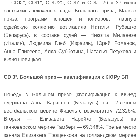
— CDI3*, CDI1*, CDIU25, CDIY и CDIJ. 26 и 27 июня
состоялись ключевые езды Большого приза, Малого
приза, программ юношей и юниоров. Главную
судейскую коллегию возглавила Наталья Рубашко
(Беларусь), в составе судей — Никотта Миланезе
(Италия), Людмила Глеб (Израиль), Юрий Романов,
Анна Елисеева, Алла Субботина, Наталья Петухова и
Юлия Новицкая.
CDI3*. Большой приз — квалификация к КЮРу БП
Победу в Большом призе (квалификация к КЮРу)
одержала Анна Карасёва (Беларусь) на 12-летнем
вестфальском мерине Фидель с результатом 72,326%.
Вторая — Елизавета Нарейко (Беларусь) на
ганноверском мерине Гамберг — 69,348%. Третье место
заняла Елизавета Трощенкова на голландском мерине