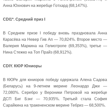
Анна Юхнович на жеребце Готхард (68,147%).
CDI1*. Средний приз I
В Среднем призе I победу вновь праздновала Анна
Карасёва на Невер Гив Ап — 70,824%. Второе место —
Валерия Маркина на Гелиотропе (69,353%), третье —
Нина Стежко на Топ Прайз (68,912%).
CDIY. КЮР Юниоры
В КЮРе для юниоров победу одержала Алена Садова
(Беларусь) на 9-летнем мерине Леонардо Джи —
72,080%. Серебро у Вероники Петровой на жеребце
ДСП Биг Бэнг — 70,935%. Третьей стала София
Сарайкина на тракененском мерине Тебриз — 68,500%.