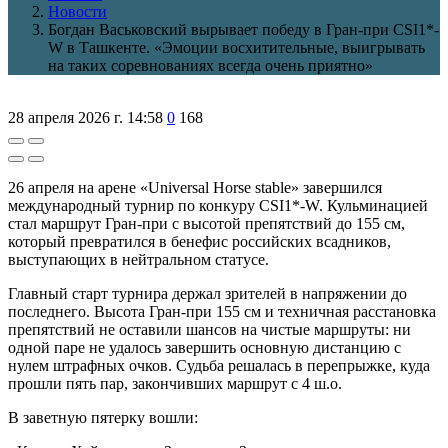
Новости
Богдан Васьковский вырывает победу в Гран-при CSI1*-
W в Ташкенте. «Эмоции восхитительные, выигрывать
на таких соревнованиях всегда очень приятно»
28 апреля 2026 г. 14:58
0
168
26 апреля на арене «Universal Horse stable» завершился
международный турнир по конкуру CSI1*-W. Кульминацией
стал маршрут Гран-при с высотой препятствий до 155 см,
который превратился в бенефис российских всадников,
выступающих в нейтральном статусе.
Главный старт турнира держал зрителей в напряжении до
последнего. Высота Гран-при 155 см и техничная расстановка
препятствий не оставили шансов на чистые маршруты: ни
одной паре не удалось завершить основную дистанцию с
нулем штрафных очков. Судьба решалась в перепрыжке, куда
прошли пять пар, закончивших маршрут с 4 ш.о.
В заветную пятерку вошли: