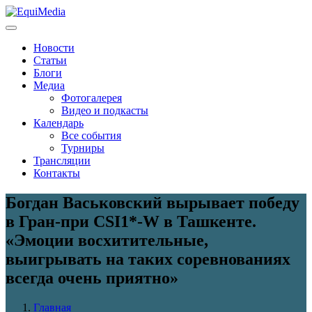
Новости
Статьи
Блоги
Медиа
Фотогалерея
Видео и подкасты
Календарь
Все события
Турниры
Трансляции
Контакты
Богдан Васьковский вырывает победу
в Гран-при CSI1*-W в Ташкенте.
«Эмоции восхитительные,
выигрывать на таких соревнованиях
всегда очень приятно»
Главная