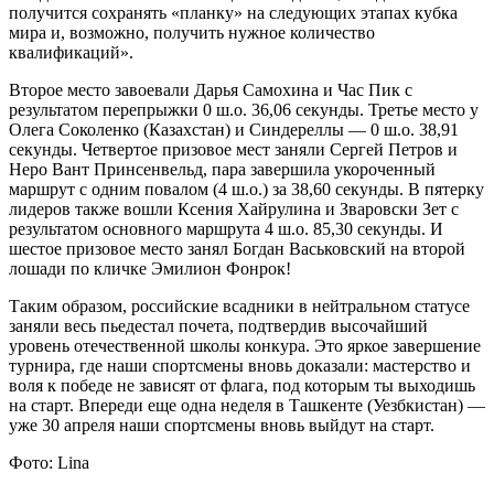
получится сохранять «планку» на следующих этапах кубка
мира и, возможно, получить нужное количество
квалификаций».
Второе место завоевали Дарья Самохина и Час Пик с
результатом перепрыжки 0 ш.о. 36,06 секунды. Третье место у
Олега Соколенко (Казахстан) и Синдереллы — 0 ш.о. 38,91
секунды. Четвертое призовое мест заняли Сергей Петров и
Неро Вант Принсенвельд, пара завершила укороченный
маршрут с одним повалом (4 ш.о.) за 38,60 секунды. В пятерку
лидеров также вошли Ксения Хайрулина и Зваровски Зет с
результатом основного маршрута 4 ш.о. 85,30 секунды. И
шестое призовое место занял Богдан Васьковский на второй
лошади по кличке Эмилион Фонрок!
Таким образом, российские всадники в нейтральном статусе
заняли весь пьедестал почета, подтвердив высочайший
уровень отечественной школы конкура. Это яркое завершение
турнира, где наши спортсмены вновь доказали: мастерство и
воля к победе не зависят от флага, под которым ты выходишь
на старт. Впереди еще одна неделя в Ташкенте (Уезбкистан) —
уже 30 апреля наши спортсмены вновь выйдут на старт.
Фото: Lina