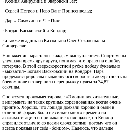
· Ксения Хайрулина и Зваровски Зет;
· Сергей Петров и Неро Вант Принсенвельд;
· Дарья Самохина и Час Пик;
· Богдан Васьковский и Кондор;
· а также всадник из Казахстана Олег Соколенко на
Синдерелле.
Напряжение нарастало с каждым выступлением. Спортсмены
улучшали время друг друга, понимая, что право на ошибку
потеряно. В этой сверхскоростной рубке победу буквально
«выхватил» Богдан Васьковский на Кондоре. Пара
продемонстрировала выдающуюся скорость и аккуратность на
боевом поле и завершила перепрыжку нулем за 34,87
секунды.
Спортсмен прокомментировал: «Эмоции восхитительные,
выигрывать на таких крупных соревнованиях всегда очень
приятно. Хорошо, что лошади доехали хорошо и были в
отличной форме. Было не сильно много времени на
акклиматизацию и привыкание к площадке, но Кондор
справился отлично со всеми сложностями, потому что он
всегда показывает себя «бойцом». Надеюсь, что дальше