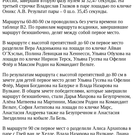
России, завершив вторую фазу нулем за 32,47 секунды. На
третьей строчке Владислав Глазков в паре лошадью по кличке
Оникс А.В. Результат пары – 0 ш.о. 35,45 секунды.
Маршруты 60-80-90 см проводились без учета времени по
таблице В2. По правилам маршрута всадники, завершившие
маршрут безошибочно, делят между собой первое место.
В маршруте с высотой препятствий до 60 см первое место
разделили Вера Авдонькина на лошади по кличке Айван
О’Хэсльн, Полина Левицкая на Хеннесси, Ульяна Обухова на
лошади по кличке Нирион Терск, Ульяна Гусева на Офелии
Флёр и Максим Родин на Командант Вельте.
По результатам маршрута с высотой препятствий до 80 см в
зачете для детей первое место делят Ульяна Гусева на Офелии
Флёр, Мария Богданова на Базурке и Влада Назарова на
Вулкане. В общем зачете победителями, которые завершили
маршрут безошибочно, стали Дарья Махрова на Безупрченом,
Алёна Матвеева на Мартинии, Максим Родин на Командант
Вельте, София Антипова на лошади по кличке Марс,
Анастасия Андреева также на Безупречном и Анастасия
Звездилина на кобыле Ла Бель.
В маршруте 90 см первое мест о разделили Алиса Архипова в
паре с Грей ван де Хелле, Влада Назарова на Вулкане, Диана