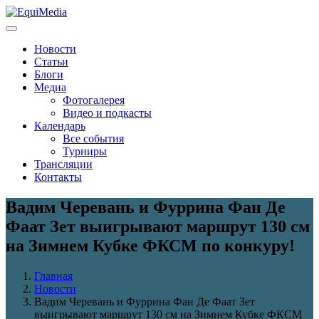
Новости
Статьи
Блоги
Медиа
Фотогалерея
Видео и подкасты
Календарь
Все события
Турниры
Трансляции
Контакты
Вадим Черевань и Фуррина Фан Де
Фаат Зет выигрывают маршрут 130 см
на Зимнем Кубке ФКСМ по конкуру!
Главная
Новости
Вадим Черевань и Фуррина Фан Де Фаат Зет
выигрывают маршрут 130 см на Зимнем Кубке ФКСМ