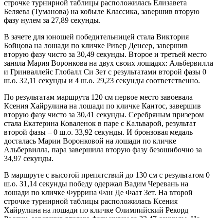
строчке турнирной таблицы расположилась Елизавета
Беляева (Туманова) на кобыле Классика, завершив вторую
фазу нулем за 27,89 секунды.
В зачете для юношей победительницей стала Виктория
Бойцова на лошади по кличке Ривер Денсер, завершив
вторую фазу чисто за 30,49 секунды. Второе и третьей место
заняла Мария Воронкова на двух своих лошадях: Альбервилла
и Гринваллейс Глобалл Си Зет с результатами второй фазы 0
ш.о. 32,11 секунды и 4 ш.о. 29,23 секунды соответственно.
По результатам маршрута 120 см первое место завоевала
Ксения Хайрулина на лошади по кличке Кантос, завершив
вторую фазу чисто за 30,41 секунды. Серебряным призером
стала Екатерина Коваленок в паре с Кальварой, результат
второй фазы – 0 ш.о. 33,92 секунды. И бронзовая медаль
досталась Марии Воронковой на лошади по кличке
Альбервилла, пара завершила вторую фазу безошибочно за
34,97 секунды.
В маршруте с высотой препятствий до 130 см с результатом 0
ш.о. 31,14 секунды победу одержал Вадим Черевань на
лошади по кличке Фуррина Фан Де Фаат Зет. На второй
строчке турнирной таблицы расположилась Ксения
Хайрулина на лошади по кличке Олимпийский Рекорд