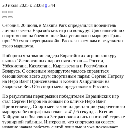
20 июля 2025 г. 23:08
0
344
Сегодня, 20 июля, в Maxima Park определился победитель
личного зачета Евразийских игр по конкуру! Для сильнейших
спортсменов на боевом поле был установлен маршрут Гран-
при 150 см «с перепрыжкой». Рассказываем вам о результатах
этого маршрута.
Побороться за звание лидера Евразийских игр по конкуру
вышло 18 спортивных пар из пяти стран — России,
Узбекистана, Казахстана, Кыргызстана и Республики
Беларусь. С основным маршрутом удалось справиться
безошибочно всего двум спортивным парам: Сергею Петрову
на Неро Вант Принсенвельд и Ксении Хайрулиной на
Зваровски Зет. Оба спортсмена представляют Россию.
По результатам перепрыжки победителем Евразийских игр
стал Сергей Петров на лошади по кличке Неро Вант
Принсенвельд. Спортсмен закончил дистанцию укороченного
маршрута без штрафных очков за 41,95 секунды. Ксения
Хайрулина и Зваровски Зет расположились на второй строчке
турнирной таблицы. Интересно, что спортсменка совсем
недавно начала работать с этой лошадью и уже показывает