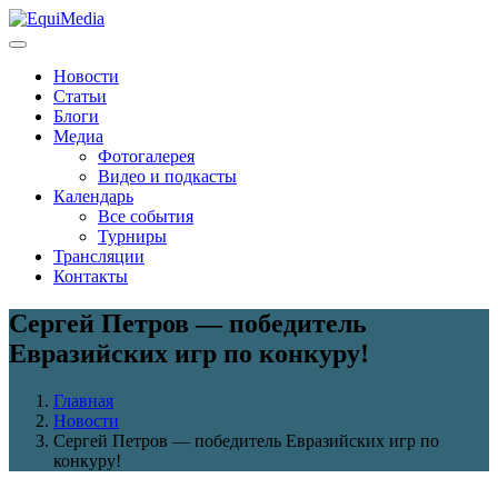
Новости
Статьи
Блоги
Медиа
Фотогалерея
Видео и подкасты
Календарь
Все события
Турниры
Трансляции
Контакты
Сергей Петров — победитель
Евразийских игр по конкуру!
Главная
Новости
Сергей Петров — победитель Евразийских игр по
конкуру!