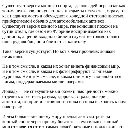
Существует версия конного спорта, где лошадей перевозят как
топ-менеджеров, покупают как предметы искусства, страхуют
как недвижимость и обсуждают с холодной отстранённостью,
приберегаемой обычно для автомобильных активов.
Существует версия конного мира, где конюшни похожи на
бутик-отели, где сезон во Флориде воспринимается как
данность, а ценой входного билета служат не только талант
или трудолюбие, но и близость к капиталу.
Такая версия существует. Но вот в чём проблема: лошади —
не активы.
Не в том смысле, в каком их хочет видеть финансовый мир.
Не в том смысле, в каком их фотографируют глянцевые
журналы. Не в том смысле, в каком они могут понадобиться
лигам, поддерживаемым миллиардерами.
Лошадь — не спекулятивный объект, чью ценность можно
отделить от её тела, разума, здоровья, страха, доверия,
аппетита, истории и готовности снова и снова выходить к нам
навстречу.
И чем больше внешнему миру предлагают смотреть на
конный спорт через призму богатства, тем сильнее конный
мир отдаляется от тех самых людей, которые и поддерживают