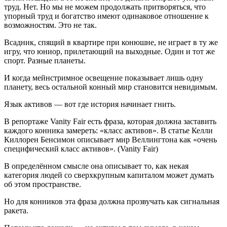
труд. Нет. Но мы не можем продолжать притворяться, что
упорный труд и богатство имеют одинаковое отношение к
возможностям. Это не так.
Всадник, спящий в квартире при конюшне, не играет в ту же
игру, что юниор, прилетающий на выходные. Один и тот же
спорт. Разные планеты.
И когда мейнстримное освещение показывает лишь одну
планету, весь остальной конный мир становится невидимым.
Язык активов — вот где история начинает гнить.
В репортаже Vanity Fair есть фраза, которая должна заставить
каждого конника замереть: «класс активов». В статье Келли
Киллорен Бенсимон описывает мир Веллингтона как «очень
специфический класс активов». (Vanity Fair)
В определённом смысле она описывает то, как некая
категория людей со сверхкрупным капиталом может думать
об этом пространстве.
Но для конников эта фраза должна прозвучать как сигнальная
ракета.