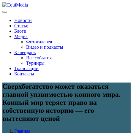
Новости
Статьи
Блоги
Медиа
Фотогалерея
Видео и подкасты
Календарь
Все события
Турниры
Трансляции
Контакты
Сверхбогатство может оказаться
главной уязвимостью конного мира.
Конный мир теряет право на
собственную историю — его
вытесняют ценой
Главная