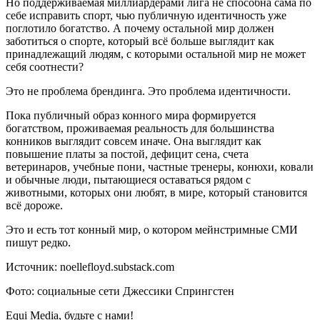
Но поддерживаемая миллиардерами лига не способна сама по
себе исправить спорт, чью публичную идентичность уже
поглотило богатство. А почему остальной мир должен
заботиться о спорте, который всё больше выглядит как
принадлежащий людям, с которыми остальной мир не может
себя соотнести?
Это не проблема брендинга. Это проблема идентичности.
Пока публичный образ конного мира формируется
богатством, проживаемая реальность для большинства
конников выглядит совсем иначе. Она выглядит как
повышение платы за постой, дефицит сена, счета
ветеринаров, учебные пони, частные тренеры, конюхи, ковали
и обычные люди, пытающиеся оставаться рядом с
животными, которых они любят, в мире, который становится
всё дороже.
Это и есть тот конный мир, о котором мейнстримные СМИ
пишут редко.
Источник: noellefloyd.substack.com
Фото: социальные сети Джессики Спрингстен
Equi Media, будьте с нами!