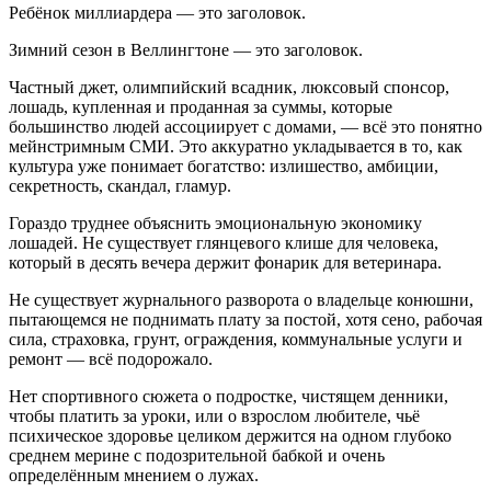
Ребёнок миллиардера — это заголовок.
Зимний сезон в Веллингтоне — это заголовок.
Частный джет, олимпийский всадник, люксовый спонсор,
лошадь, купленная и проданная за суммы, которые
большинство людей ассоциирует с домами, — всё это понятно
мейнстримным СМИ. Это аккуратно укладывается в то, как
культура уже понимает богатство: излишество, амбиции,
секретность, скандал, гламур.
Гораздо труднее объяснить эмоциональную экономику
лошадей. Не существует глянцевого клише для человека,
который в десять вечера держит фонарик для ветеринара.
Не существует журнального разворота о владельце конюшни,
пытающемся не поднимать плату за постой, хотя сено, рабочая
сила, страховка, грунт, ограждения, коммунальные услуги и
ремонт — всё подорожало.
Нет спортивного сюжета о подростке, чистящем денники,
чтобы платить за уроки, или о взрослом любителе, чьё
психическое здоровье целиком держится на одном глубоко
среднем мерине с подозрительной бабкой и очень
определённым мнением о лужах.