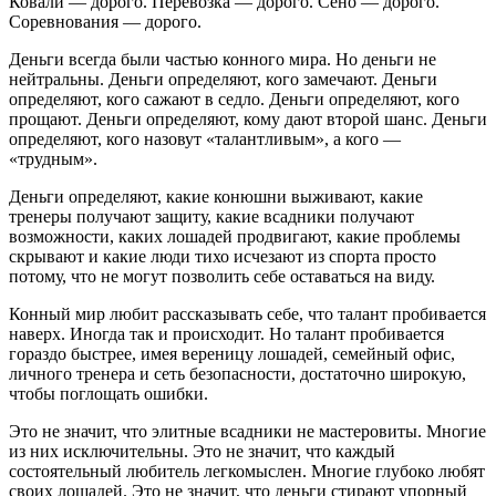
Ковали — дорого. Перевозка — дорого. Сено — дорого.
Соревнования — дорого.
Деньги всегда были частью конного мира. Но деньги не
нейтральны. Деньги определяют, кого замечают. Деньги
определяют, кого сажают в седло. Деньги определяют, кого
прощают. Деньги определяют, кому дают второй шанс. Деньги
определяют, кого назовут «талантливым», а кого —
«трудным».
Деньги определяют, какие конюшни выживают, какие
тренеры получают защиту, какие всадники получают
возможности, каких лошадей продвигают, какие проблемы
скрывают и какие люди тихо исчезают из спорта просто
потому, что не могут позволить себе оставаться на виду.
Конный мир любит рассказывать себе, что талант пробивается
наверх. Иногда так и происходит. Но талант пробивается
гораздо быстрее, имея вереницу лошадей, семейный офис,
личного тренера и сеть безопасности, достаточно широкую,
чтобы поглощать ошибки.
Это не значит, что элитные всадники не мастеровиты. Многие
из них исключительны. Это не значит, что каждый
состоятельный любитель легкомыслен. Многие глубоко любят
своих лошадей. Это не значит, что деньги стирают упорный