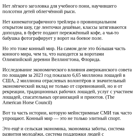
Нет лёгкого заголовка для учебного пони, научившего
полсотни детей облегчённой рыси.
Нет кинематографичного трейлера о провинциальном
открытом шоу, где ленточки дешёвые, классы затягиваются
допоздна, в буфете подают пережжённый кофе, а чья-то
бабушка фотографирует у ворот на боевое поле.
Но это тоже конный мир. На самом деле это бо́льшая часть
конного мира, чем та, что находится за воротами
Олимпийской деревни Веллингтона, Флорида.
Исследование экономического влияния американского совета
по лошадям за 2023 год показало 6,65 миллиона лошадей в
США, 2 миллиона отраслевых волонтёров и значительный
экономический вклад не только от соревнований, но и от
рекреации, традиционных рабочих лошадей, услуг с участием
лошадей, спасательных организаций и приютов. (The
American Horse Council)
Вот та часть истории, которую мейнстримные СМИ так часто
упрощают. Конный мир — это не только элитный спорт.
Это ещё и сельская экономика, экономика заботы, система
развития молодёжи, система поддержки людей с