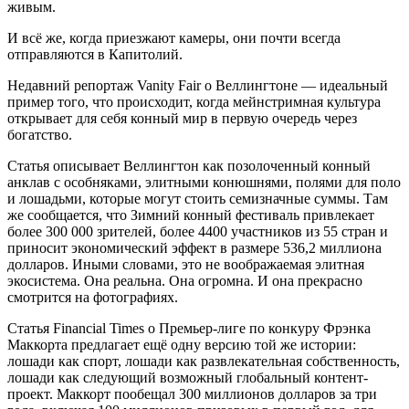
живым.
И всё же, когда приезжают камеры, они почти всегда
отправляются в Капитолий.
Недавний репортаж Vanity Fair о Веллингтоне — идеальный
пример того, что происходит, когда мейнстримная культура
открывает для себя конный мир в первую очередь через
богатство.
Статья описывает Веллингтон как позолоченный конный
анклав с особняками, элитными конюшнями, полями для поло
и лошадьми, которые могут стоить семизначные суммы. Там
же сообщается, что Зимний конный фестиваль привлекает
более 300 000 зрителей, более 4400 участников из 55 стран и
приносит экономический эффект в размере 536,2 миллиона
долларов. Иными словами, это не воображаемая элитная
экосистема. Она реальна. Она огромна. И она прекрасно
смотрится на фотографиях.
Статья Financial Times о Премьер-лиге по конкуру Фрэнка
Маккорта предлагает ещё одну версию той же истории:
лошади как спорт, лошади как развлекательная собственность,
лошади как следующий возможный глобальный контент-
проект. Маккорт пообещал 300 миллионов долларов за три