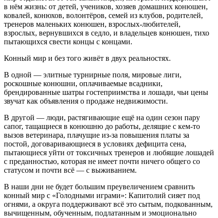
в нём жизнь: от детей, учеников, хозяев домашних конюшен,
ковалей, конюхов, волонтёров, семей из клубов, родителей,
тренеров маленьких конюшен, взрослых-любителей,
взрослых, вернувшихся в седло, и владельцев конюшен, тихо
пытающихся свести концы с концами.
Конный мир и без того живёт в двух реальностях.
В одной — элитные турнирные поля, мировые лиги,
роскошные конюшни, оплачиваемые всадники,
брендированные шатры гостеприимства и лошади, чьи цены
звучат как объявления о продаже недвижимости.
В другой — люди, растягивающие ещё на один сезон пару
сапог, тащащиеся в конюшню до работы, делящие с кем-то
вызов ветеринара, плачущие из-за повышения платы за
постой, договаривающиеся в условиях дефицита сена,
пытающиеся уйти от токсичных тренеров и любящие лошадей
с преданностью, которая не имеет почти ничего общего со
статусом и почти всё — с выживанием.
В наши дни не будет большим преувеличением сравнить
конный мир с «Голодными играми»: Капитолий сияет под
огнями, а округа поддерживают всё это сытым, подкованным,
вычищенным, обученным, подлатанным и эмоционально