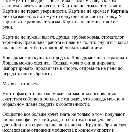
Потому что лошади — не активы в том смысле, в каком
активом является искусство. Картина не страдает от колик.
Картина не теряет уверенности. Картина не хромает. Картина
не отказывается, потому что напугана или сбита с толку. У
картины не развивается язва. Картина не помнит плохие
руки.
Картине не нужны выгул, друзья, грубые корма, стоматолог,
терпение, правильная работа и план на то, что случится, когда
она перестанет быть полезной чьим-то амбициям.
Лошадь можно купить и продать. Лошадь можно застраховать.
Лошадь можно оценить. Лошадь можно синдицировать,
импортировать, продвигать в спорте, отправить на пенсию,
передать или выбросить.
Мы все это знаем.
Но тот факт, что лошадь может на законных основаниях
считаться собственностью, не означает, что лошадь можно в
моральном плане сводить к собственности.
Общество всё больше хочет знать не только о том, получают
ли лошади физический уход, но и о том, насыщена ли,
достойна ли и справедлива ли их жизнь. Крупное британское
исследование отношения общества к конному спорту и