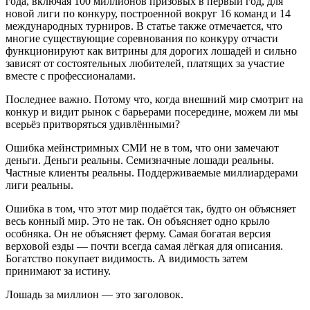
года, включая 100 миллионов призовых в первый год, для
новой лиги по конкуру, построенной вокруг 16 команд и 14
международных турниров. В статье также отмечается, что
многие существующие соревнования по конкуру отчасти
функционируют как витрины для дорогих лошадей и сильно
зависят от состоятельных любителей, платящих за участие
вместе с профессионалами.
Последнее важно. Потому что, когда внешний мир смотрит на
конкур и видит рынок с барьерами посередине, можем ли мы
всерьёз притворяться удивлёнными?
Ошибка мейнстримных СМИ не в том, что они замечают
деньги. Деньги реальны. Семизначные лошади реальны.
Частные клиенты реальны. Поддерживаемые миллиардерами
лиги реальны.
Ошибка в том, что этот мир подаётся так, будто он объясняет
весь конный мир. Это не так. Он объясняет одно крыло
особняка. Он не объясняет ферму. Самая богатая версия
верховой езды — почти всегда самая лёгкая для описания.
Богатство покупает видимость. А видимость затем
принимают за истину.
Лошадь за миллион — это заголовок.